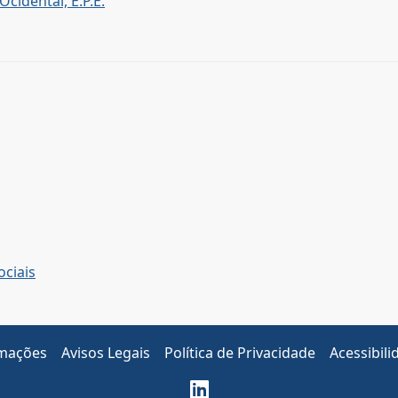
cidental, E.P.E.
ciais
amações
Avisos Legais
Política de Privacidade
Acessibili