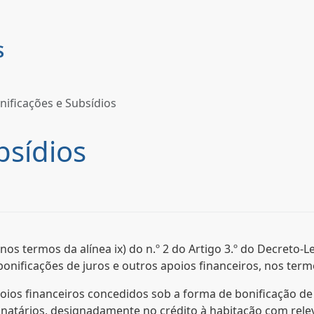
nificações e Subsídios
bsídios
os termos da alínea ix) do n.º 2 do Artigo 3.º do Decreto-L
nificações de juros e outros apoios financeiros, nos termos
os financeiros concedidos sob a forma de bonificação de 
tinatários, designadamente no crédito à habitação com relev