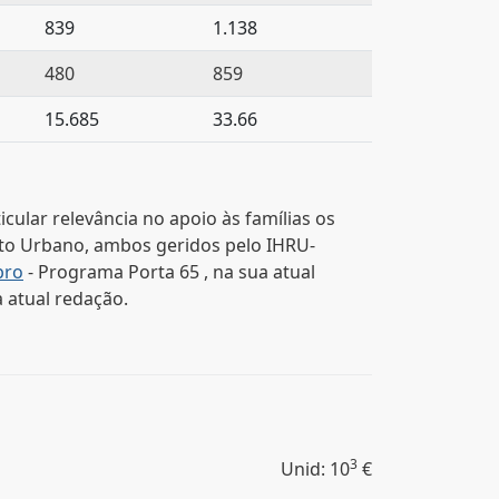
839
1.138
480
859
15.685
33.66
ular relevância no apoio às famílias os
to Urbano, ambos geridos pelo IHRU-
bro
- Programa Porta 65 , na sua atual
 atual redação.
3
Unid: 10
€