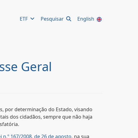
ETF
Pesquisar
English
sse Geral
as, por determinação do Estado, visando
ntais dos cidadãos, sempre que não haja
fatória.
i n.º 167/2008, de 26 de agosto
, na sua