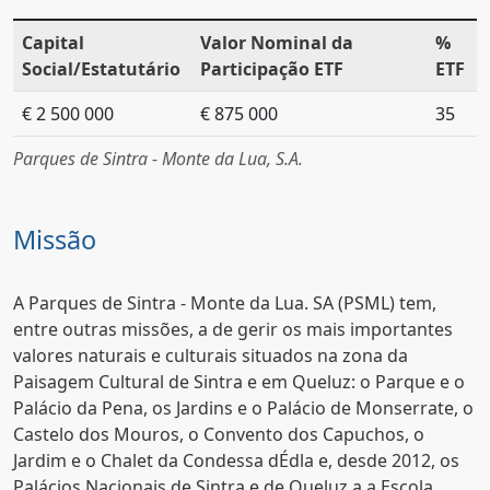
Capital
Valor Nominal da
%
Social/Estatutário
Participação ETF
ETF
€ 2 500 000
€ 875 000
35
Parques de Sintra - Monte da Lua, S.A.
Missão
A Parques de Sintra - Monte da Lua. SA (PSML) tem,
entre outras missões, a de gerir os mais importantes
valores naturais e culturais situados na zona da
Paisagem Cultural de Sintra e em Queluz: o Parque e o
Palácio da Pena, os Jardins e o Palácio de Monserrate, o
Castelo dos Mouros, o Convento dos Capuchos, o
Jardim e o Chalet da Condessa dÉdla e, desde 2012, os
Palácios Nacionais de Sintra e de Queluz a a Escola