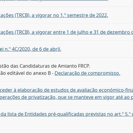
cações (TRCB), a vigorar no 1.º semestre de 2022.
cações (TRCB), a vigorar entre 1 de julho e 31 de dezembro 
 n.º 4C/2020, de 6 de abril.
stão das Candidaturas de Amianto FRCP.
são editável do anexo B -
Declaração de compromisso.
roceder à elaboração de estudos de avaliação económico-fi
operações de privatização, que se manteve em vigor até ao 
lista de Entidades pré-qualificadas previstas no art.º 5.º da